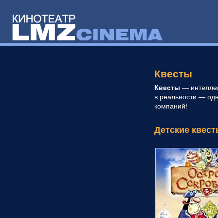
Квесты
Квесты
— интеллек
в реальности — одн
компаний!
Детские квест