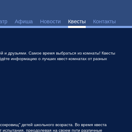
атр
Афиша
Новости
Квесты
Контакты
й и друзьями. Самое время выбраться из комнаты! Квесты
айдёте информацию о лучших квест-комнатах от разных
сокровищ" детей школьного возраста. Во время квеста
т испытания, преодолевая на своем пути различные