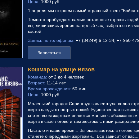
Цена:
1000 руб.
1 апреля мы откроем самый страшный квест "Бойся 
Темнота пробуждает самые потаенные страхи людей
вы, лишившись зрения на целый час, выбраться из м
костей
Запись по телефонам:
+7 (34249) 6-12-34, +7-950-47
Записаться
Кошмар на улице Вязов
Команда:
от 2 до 4 человек
Возраст:
11-14 лет
Время прохождения:
60 мин.
Цена:
1000 руб.
Маленький городок Спрингвуд захлестнула волна стра
жертв следы от острых ножей. Единственная выжившая
сне ко всем жертвам является маньяк с обожженным 
жертв в свое логово и там жестоко с ними расправляе
Настало и ваше время... Вы оказываетесь в логове к
станете очередными жертвами... Все зависит от вас...