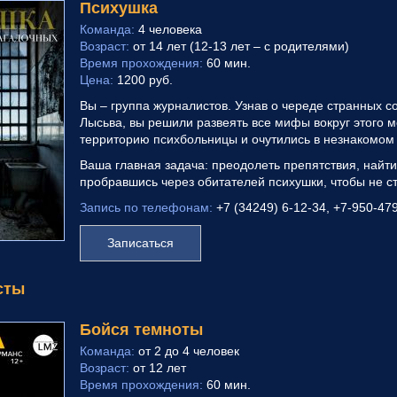
Психушка
Команда:
4 человека
Возраст:
от 14 лет (12-13 лет – с родителями)
Время прохождения:
60 мин.
Цена:
1200 руб.
Вы – группа журналистов. Узнав о череде странных 
Лысьва, вы решили развеять все мифы вокруг этого м
территорию психбольницы и очутились в незнакомом 
Ваша главная задача: преодолеть препятствия, найти
пробравшись через обитателей психушки, чтобы не с
Запись по телефонам:
+7 (34249) 6-12-34, +7-950-47
Записаться
сты
Бойся темноты
Команда:
от 2 до 4 человек
Возраст:
от 12 лет
Время прохождения:
60 мин.