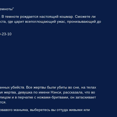
темноты"
. В темноте рождается настоящий кошмар. Сможете ли
еста, где царит всепоглощающий ужас, пронизывающий до
9-23-10
нных убийств. Все жертвы были убиты во сне, на телах
 жертва, девушка по имени Нэнси, рассказала, что во
лицом и в перчатке с ножами-бритвами, он затаскивает
тся.
ровавого маньяка, выберетесь вы оттуда живыми или